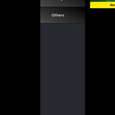
Bac
Others