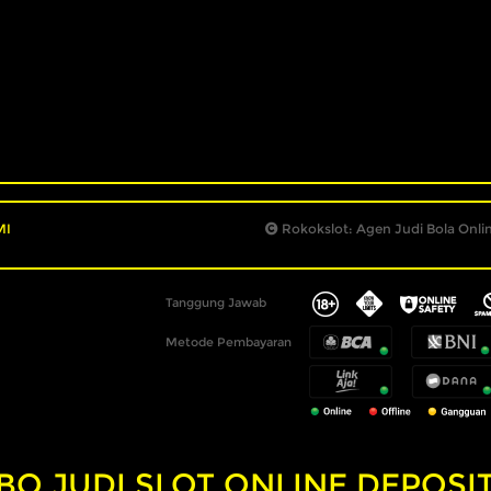
MI
Rokokslot: Agen Judi Bola Onlin
Tanggung Jawab
Metode Pembayaran
BO JUDI SLOT ONLINE DEPOSI