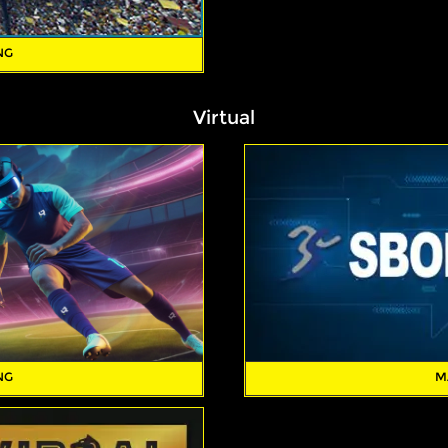
NG
Virtual
NG
M