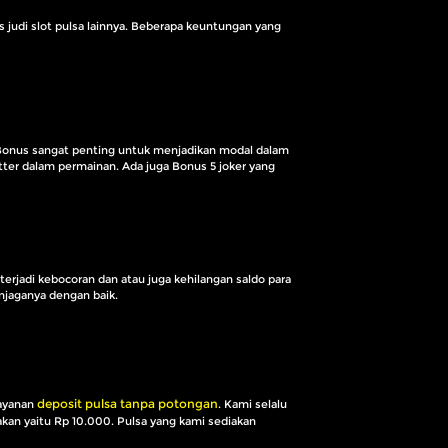
 judi slot pulsa lainnya. Beberapa keuntungan yang
. Bonus sangat penting untuk menjadikan modal dalam
ter dalam permainan. Ada juga Bonus 5 joker yang
erjadi kebocoran dan atau juga kehilangan saldo para
enjaganya dengan baik.
deposit pulsa tanpa potongan
layanan
. Kami selalu
kan yaitu Rp 10.000. Pulsa yang kami sediakan