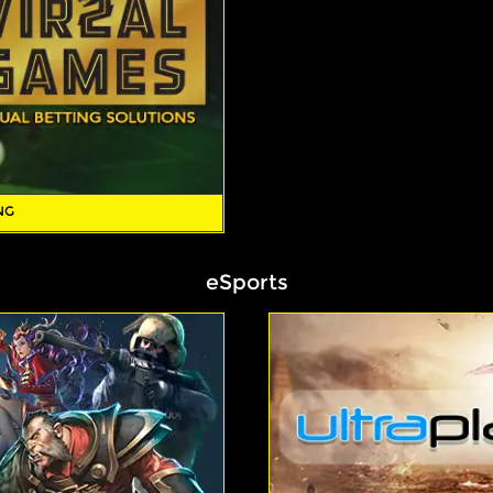
NG
eSports