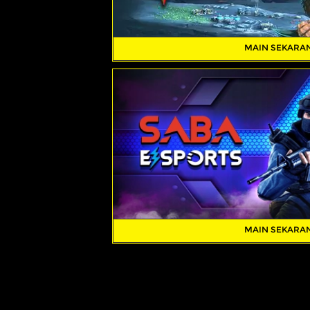
MAIN SEKARA
MAIN SEKARA