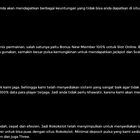
nda akan mendapatkan berbagai keuntungan yang tidak bisa anda dapatkan di situs
 jenis permainan, salah satunya yaitu Bonus New Member 100% untuk Slot Online
ta gunakan, semakin besar pulsa kemungkinan untuk mendapatkan jackpot dan Scat
k kami jaga. Sehingga kami telah menyediakan sistem yang sangat baik agar tidak t
100% data para player terjaga. Jadi anda tidak perlu khawatir, karena kami akan m
mudah, cepat dan efesien. Jadi Rokokslot telah menyimpulkan untuk menyediakan 
 untuk bisa puas dengan situs Rokokslot. Minimal deposit pulsa yang kami sedia
en dan juga Three.