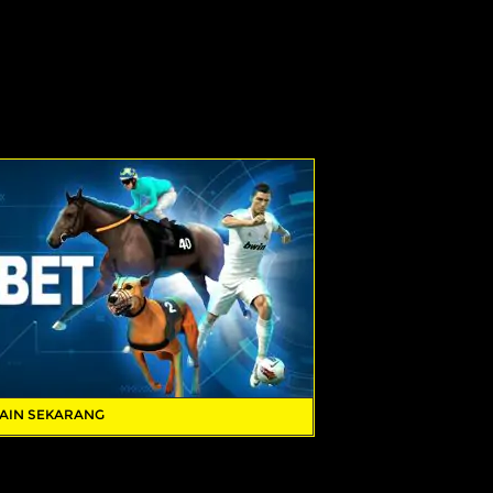
AIN SEKARANG