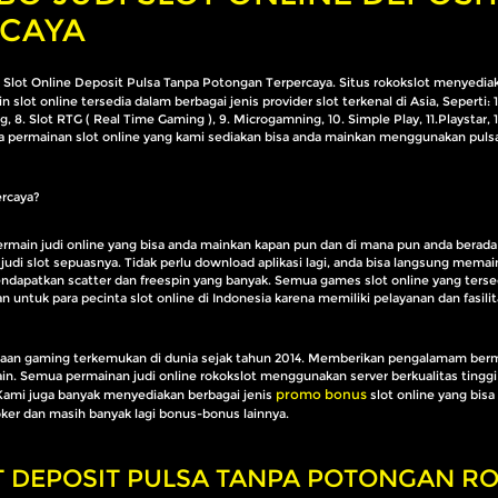
CAYA
i Slot Online Deposit Pulsa Tanpa Potongan Terpercaya. Situs rokokslot menyediak
lot online tersedia dalam berbagai jenis provider slot terkenal di Asia, Seperti: 1
 8. Slot RTG ( Real Time Gaming ), 9. Microgamning, 10. Simple Play, 11.Playstar, 1
emua permainan slot online yang kami sediakan bisa anda mainkan menggunakan pul
ercaya?
ermain judi online yang bisa anda mainkan kapan pun dan di mana pun anda bera
di slot sepuasnya. Tidak perlu download aplikasi lagi, anda bisa langsung memai
dapatkan scatter dan freespin yang banyak. Semua games slot online yang ters
untuk para pecinta slot online di Indonesia karena memiliki pelayanan dan fasilit
aan gaming terkemukan di dunia sejak tahun 2014. Memberikan pengalamam bermai
emua permainan judi online rokokslot menggunakan server berkualitas tinggi dan
promo bonus
. Kami juga banyak menyediakan berbagai jenis
slot online yang bisa
oker dan masih banyak lagi bonus-bonus lainnya.
 DEPOSIT PULSA TANPA POTONGAN R