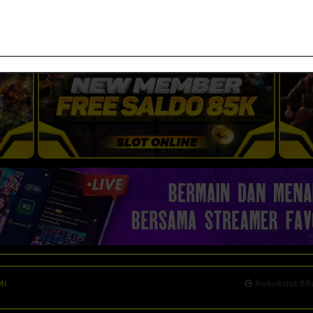
MI
Rokokslot Sit