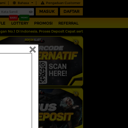
ami
Bahasa
Pengaduan Customer
DAFTAR
BARU
PROMO
FLE
LOTTERY
PROMOSI
REFERRAL
 No.1 Di Indonesia. Proses Deposit Cepat serta Layanan dan Fasilitas Sa
×