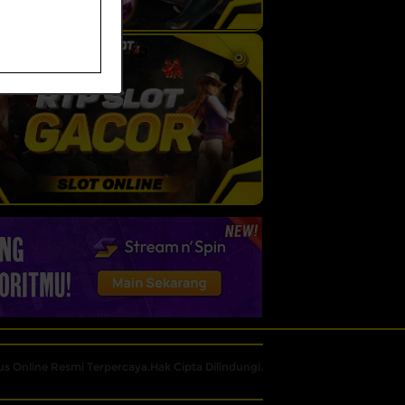
us Online Resmi Terpercaya.Hak Cipta Dilindungi.